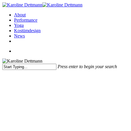
Skip
to
Menu
About
main
Performance
content
Yoga
Kostümdesign
News
facebook
instagram
Menu
Press enter to begin your search
Close
Search
Unterricht
Hatha Yoga & Yin Yoga